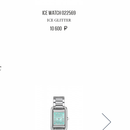
ICE WATCH 022569
IC
ICE GLITTER
IC
10 600
с