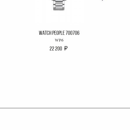
WATCH PEOPLE 700706
WATC
WP6
22 200