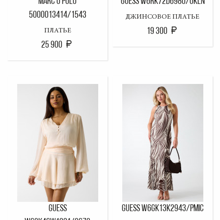
MARC O'POLO
GUESS W6RK72D6980/OKLN
5000013414/1543
ДЖИНСОВОЕ ПЛАТЬЕ
19 300
ПЛАТЬЕ
25 900
GUESS
GUESS W6GK13K2943/PMIC