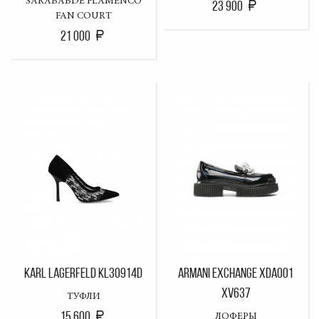
SARABABDE FLAMENCO
23 900
FAN COURT
21 000
KARL LAGERFELD KL30914D
ARMANI EXCHANGE XDA001
XV637
ТУФЛИ
15 600
ЛОФЕРЫ