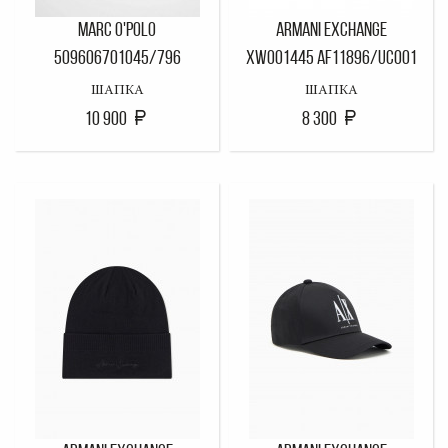
MARC O'POLO
ARMANI EXCHANGE
509606701045/796
XW001445 AF11896/UC001
ШАПКА
ШАПКА
10 900
8 300