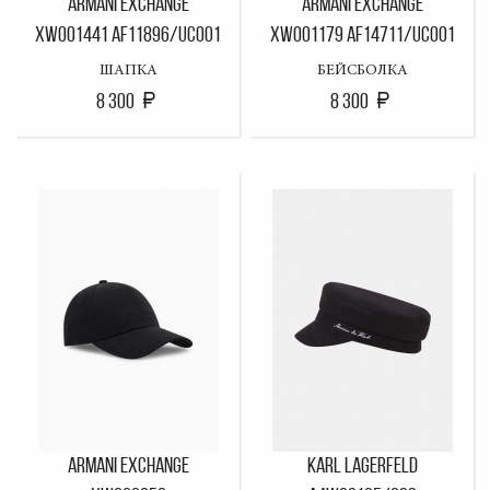
ARMANI EXCHANGE
ARMANI EXCHANGE
XW001441 AF11896/UC001
XW001179 AF14711/UC001
ШАПКА
БЕЙСБОЛКА
8 300
8 300
ARMANI EXCHANGE
KARL LAGERFELD