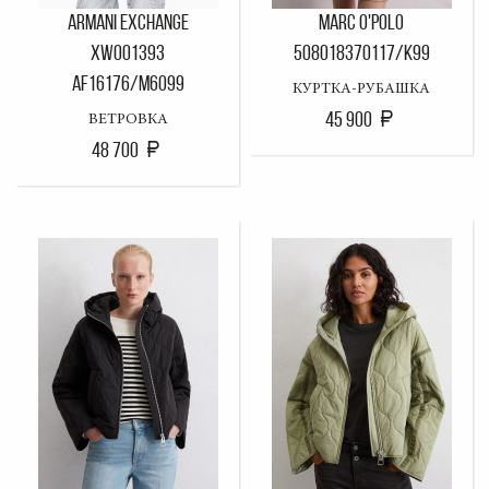
ARMANI EXCHANGE
MARC O'POLO
XW001393
508018370117/K99
AF16176/M6099
КУРТКА-РУБАШКА
45 900
ВЕТРОВКА
48 700