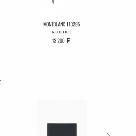
MONTBLANC 113295
MO
БЛОКНОТ
13 200
с