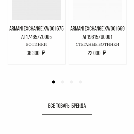
ARMANI EXCHANGE XW001675
ARMANI EXCHANGE XW001669
A
AF17465/Z0005
AF19615/UC001
БОТИНКИ
СТЕГАНЫЕ БОТИНКИ
38 300
22 000
ВСЕ ТОВАРЫ БРЕНДА