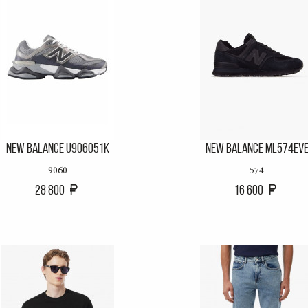
NEW BALANCE U906051K
NEW BALANCE ML574EV
9060
574
28 800
16 600