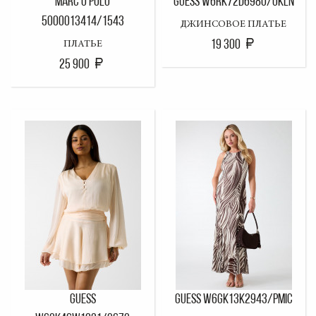
MARC O'POLO
GUESS W6RK72D6980/OKLN
5000013414/1543
ДЖИНСОВОЕ ПЛАТЬЕ
19 300
ПЛАТЬЕ
25 900
GUESS
GUESS W6GK13K2943/PMIC