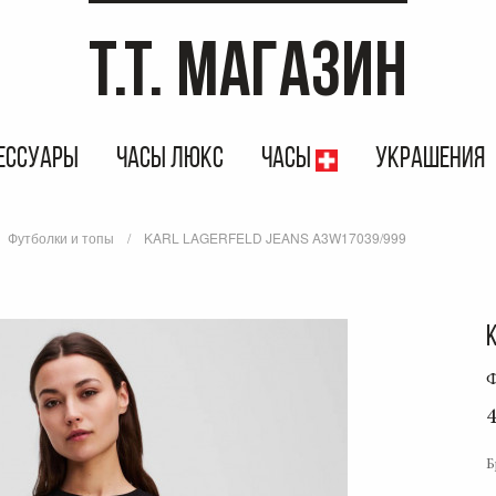
T.T. МАГАЗИН
ЕССУАРЫ
ЧАСЫ ЛЮКС
ЧАСЫ
УКРАШЕНИЯ
Футболки и топы
KARL LAGERFELD JEANS A3W17039/999
Б