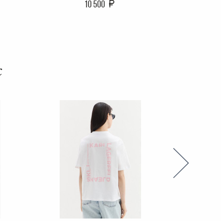
10 500
с