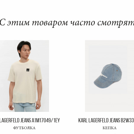
С этим товаром часто смотря
LAGERFELD JEANS A1M17049/1EY
KARL LAGERFELD JEANS B2W3
ФУТБОЛКА
КЕПКА