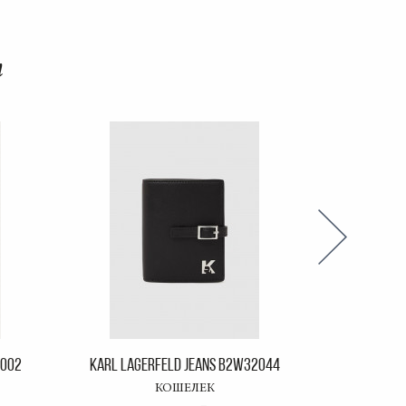
т
3002
KARL LAGERFELD JEANS B2W32044
KARL LAGER
КОШЕЛЕК
СУМКА