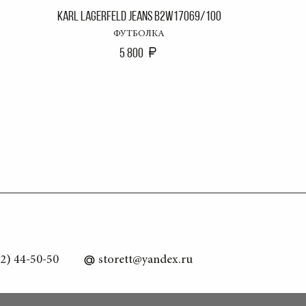
KARL LAGERFELD JEANS B2W17069/100
MARC O'P
ФУТБОЛКА
5 800
2) 44-50-50
storett@yandex.ru